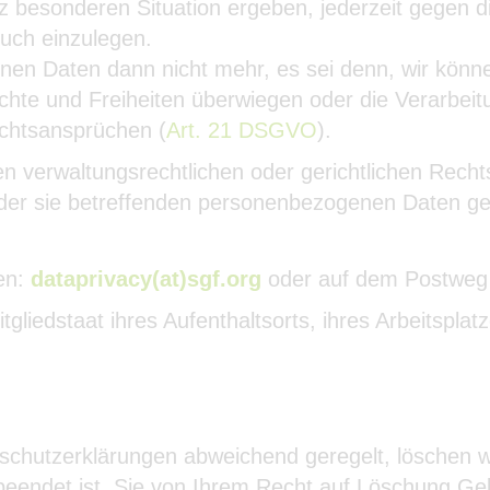
z besonderen Situation ergeben, jederzeit gegen d
uch einzulegen.
enen Daten dann nicht mehr, es sei denn, wir kön
echte und Freiheiten überwiegen oder die Verarbei
chtsansprüchen (
Art. 21 DSGVO
).
en verwaltungsrechtlichen oder gerichtlichen Rech
g der sie betreffenden personenbezogenen Daten 
en:
dataprivacy(at)sgf.org
oder auf dem Postweg
tgliedstaat ihres Aufenthaltsorts, ihres Arbeitspl
tenschutzerklärungen abweichend geregelt, löschen
 beendet ist, Sie von Ihrem Recht auf Löschung G