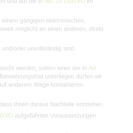
en und auf die in
Art. 15 DSGVO
im
 einem gängigen elektronischen,
weit möglich) an einen anderen, direkt
 und/oder unvollständig sind.
öscht werden, sofern einer der in
Art.
fbewahrungsfrist unterliegen dürfen wir
r auf anderem Wege kontaktieren,
 dass Ihnen daraus Nachteile entstehen.
DSGVO
aufgeführten Voraussetzungen