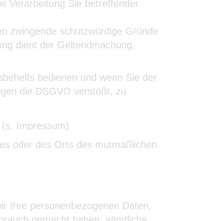
ie Verarbeitung Sie betreffender
nen zwingende schutzwürdige Gründe
tung dient der Geltendmachung,
tsbehelfs bedienen und wenn Sie der
gegen die DSGVO verstößt, zu
 (s. Impressum)
atzes oder des Orts des mutmaßlichen
 wir Ihre personenbezogenen Daten,
ebrauch gemacht haben, sämtliche